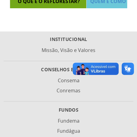
O QUE É O REFLORESTAR?
QUEM E COMO PAR
INSTITUCIONAL
MODALIDADES FLORESTAIS
APOIADAS PELO
Missão, Visão e Valores
REFLORESTAR
CONSELHOS E COMITÊS
Consema
Conremas
BIBLIOTECA DO PROGRAMA
PRODUTORES RURA
REFLORESTAR
BENEFICIADOS
FUNDOS
Fundema
Fundágua
CADASTRE-SE