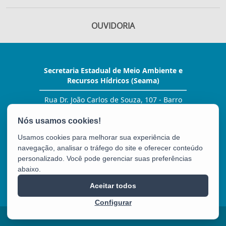
PARCEIROS E APO
EDITAL 2025
OUVIDORIA
Secretaria Estadual de Meio Ambiente e
Recursos Hídricos (Seama)
Rua Dr. João Carlos de Souza, 107 - Barro
Vermelho
CEP: 29057-530 - Vitória / ES
Tel.: (27) 99278-2076
Usamos cookies para melhorar sua experiência de
E-mail:
gabinete@seama.es.gov.br
navegação, analisar o tráfego do site e oferecer conteúdo
personalizado. Você pode gerenciar suas preferências
abaixo.
SEAMA
Aceitar todos
Configurar
2025 – 2026 | Desenvolvido pelo
PRODEST
com Software Livre.