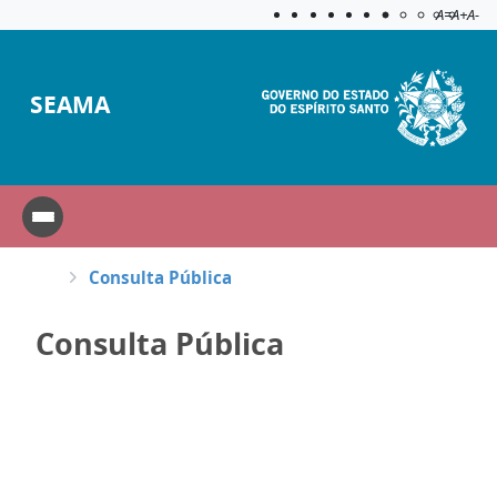
Acessibilida
Aplicar c
A=
A+
A-
SEAMA
Consulta Pública
Consulta Pública