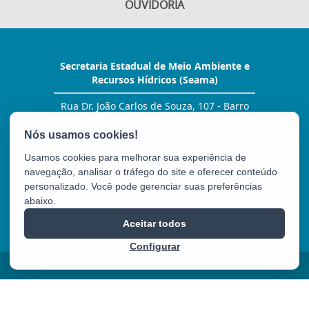
OUVIDORIA
Secretaria Estadual de Meio Ambiente e
Recursos Hídricos (Seama)
Rua Dr. João Carlos de Souza, 107 - Barro
Vermelho
CEP: 29057-530 - Vitória / ES
Tel.: (27) 99278-2076
Usamos cookies para melhorar sua experiência de
E-mail:
gabinete@seama.es.gov.br
navegação, analisar o tráfego do site e oferecer conteúdo
personalizado. Você pode gerenciar suas preferências
abaixo.
SEAMA
Aceitar todos
Configurar
2025 – 2026 | Desenvolvido pelo
PRODEST
com Software Livre.