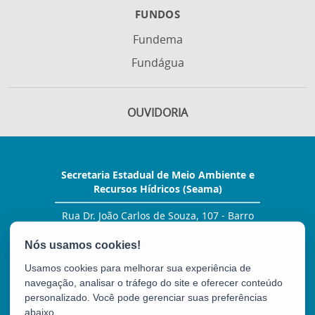
FUNDOS
Fundema
Fundágua
OUVIDORIA
Secretaria Estadual de Meio Ambiente e
Recursos Hídricos (Seama)
Rua Dr. João Carlos de Souza, 107 - Barro
Vermelho
CEP: 29057-530 - Vitória / ES
Tel.: (27) 99278-2076
Usamos cookies para melhorar sua experiência de
E-mail:
gabinete@seama.es.gov.br
navegação, analisar o tráfego do site e oferecer conteúdo
personalizado. Você pode gerenciar suas preferências
abaixo.