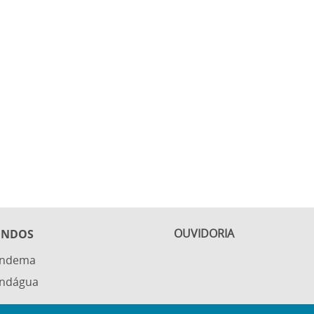
OUVIDORIA
UNDOS
undema
ndágua