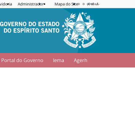
Acessibilidade
Aplicar contraste
vidoria
Administrador
Mapa do Site
A=
A+
A-
Portal do Governo
Iema
Agerh