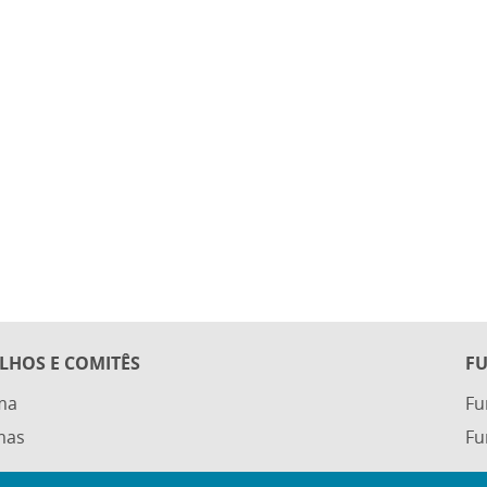
LHOS E COMITÊS
F
ma
F
mas
Fu