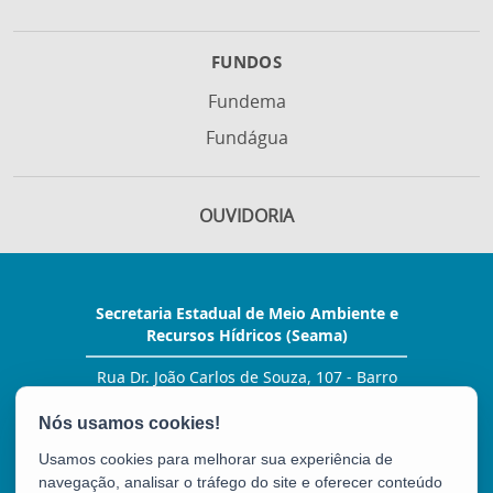
FUNDOS
Fundema
Fundágua
OUVIDORIA
Secretaria Estadual de Meio Ambiente e
Recursos Hídricos (Seama)
Rua Dr. João Carlos de Souza, 107 - Barro
Vermelho
CEP: 29057-530 - Vitória / ES
Tel.: (27) 99278-2076
Usamos cookies para melhorar sua experiência de
E-mail:
gabinete@seama.es.gov.br
navegação, analisar o tráfego do site e oferecer conteúdo