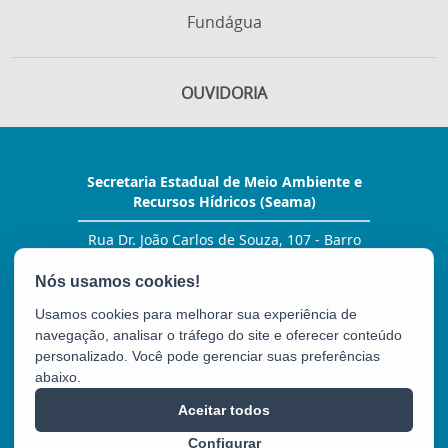
Fundágua
OUVIDORIA
Secretaria Estadual de Meio Ambiente e
Recursos Hídricos (Seama)
Rua Dr. João Carlos de Souza, 107 - Barro
Vermelho
CEP: 29057-530 - Vitória / ES
Tel.: (27) 99278-2076
Usamos cookies para melhorar sua experiência de
E-mail:
gabinete@seama.es.gov.br
navegação, analisar o tráfego do site e oferecer conteúdo
personalizado. Você pode gerenciar suas preferências
abaixo.
SEAMA
Aceitar todos
Configurar