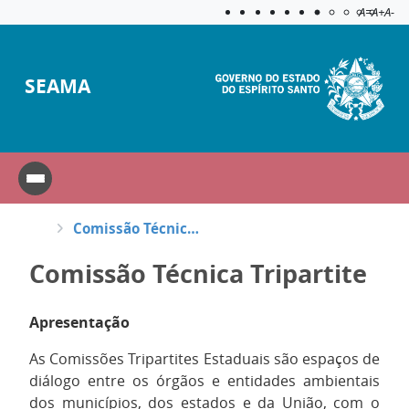
Acessibilida
Aplicar c
A=
A+
A-
SEAMA
Comissão Técnica Tripartite
Comissão Técnica Tripartite
Apresentação
As Comissões Tripartites Estaduais são espaços de
diálogo entre os órgãos e entidades ambientais
dos municípios, dos estados e da União, com o