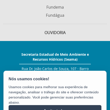
Fundema
Fundágua
OUVIDORIA
Secretaria Estadual de Meio Ambiente e
Recursos Hídricos (Seama)
Rua Dr. João Carlos de Souza, 107 - Barro
Vermelho
CEP: 29057-530 - Vitória / ES
Tel.: (27) 99278-2076
Usamos cookies para melhorar sua experiência de
E-mail:
gabinete@seama.es.gov.br
navegação, analisar o tráfego do site e oferecer conteúdo
personalizado. Você pode gerenciar suas preferências
abaixo.