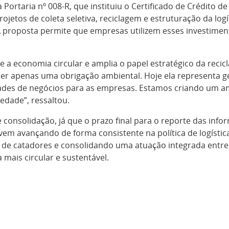
 Portaria nº 008-R, que instituiu o Certificado de Crédito
ojetos de coleta seletiva, reciclagem e estruturação da log
 A proposta permite que empresas utilizem esses investim
ece a economia circular e amplia o papel estratégico da re
e ser apenas uma obrigação ambiental. Hoje ela representa g
ades de negócios para as empresas. Estamos criando um a
edade”, ressaltou.
onsolidação, já que o prazo final para o reporte das infor
em avançando de forma consistente na política de logística
 de catadores e consolidando uma atuação integrada entre 
ais circular e sustentável.