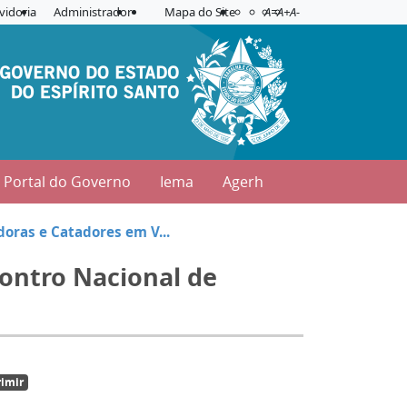
Acessibilidade
Aplicar contraste
vidoria
Administrador
Mapa do Site
A=
A+
A-
Portal do Governo
Iema
Agerh
oras e Catadores em V...
contro Nacional de
imir