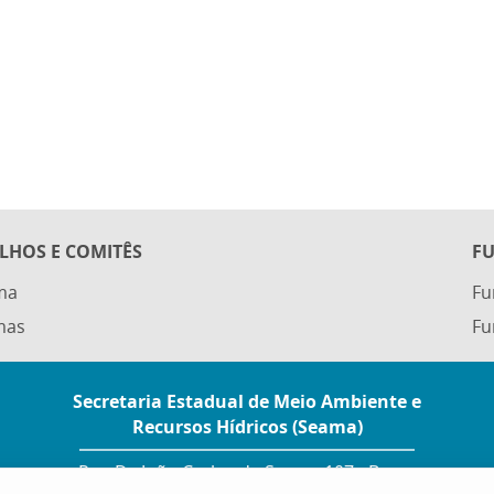
LHOS E COMITÊS
F
ma
F
mas
Fu
Secretaria Estadual de Meio Ambiente e
Recursos Hídricos (Seama)
Rua Dr. João Carlos de Souza, 107 - Barro