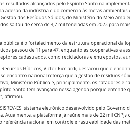
s resultados alcançados pelo Espírito Santo na implement
a adesão da indústria e do comércio às metas ambientais e
Gestão dos Resíduos Sólidos, do Ministério do Meio Ambie
dos saltou de cerca de 4,7 mil toneladas em 2023 para mai
 pública é o fortalecimento da estrutura operacional da logí
ticos passou de 11 para 47, enquanto as cooperativas e as
eceptores cadastrados, como recicladoras e entrepostos, a
Recursos Hídricos, Victor Ricciardi, destacou que o encont
“Esse encontro nacional reforça que a gestão de resíduos sól
tivo, Ministério Público e, principalmente, os catadores e 
spírito Santo tem avançado nessa agenda porque entende q
”, afirmou.
ISREV-ES, sistema eletrônico desenvolvido pelo Governo 
a. Atualmente, a plataforma já reúne mais de 22 mil CNPJ
o referência nacional em controle e rastreabilidade das me