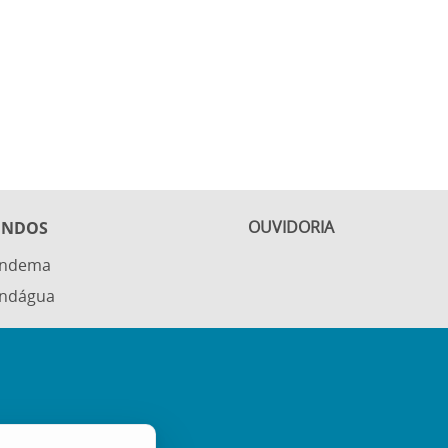
OUVIDORIA
UNDOS
undema
ndágua