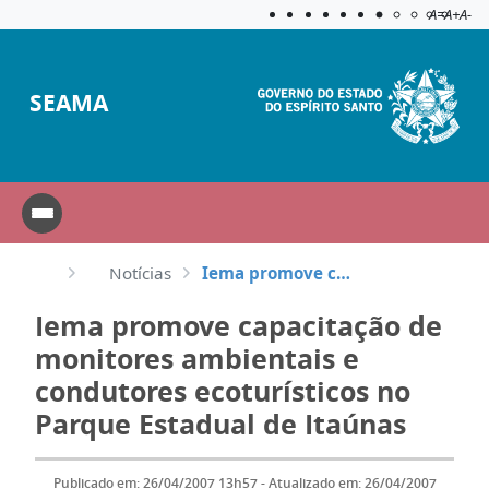
Acessibilida
Aplicar c
A=
A+
A-
SEAMA
Notícias
Iema promove capacitação de monitores ambientais e condutores ecoturísticos no Parque Estadual de It...
Iema promove capacitação de
monitores ambientais e
condutores ecoturísticos no
Parque Estadual de Itaúnas
Publicado em: 26/04/2007 13h57 - Atualizado em: 26/04/2007