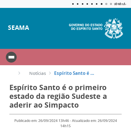
Acessibilida
Aplicar c
A=
A+
A-
SEAMA
Notícias
Espírito Santo é o primeiro estado da região Sudeste a aderir ao Simpacto
Espírito Santo é o primeiro
estado da região Sudeste a
aderir ao Simpacto
Publicado em: 26/09/2024 13h46 - Atualizado em: 26/09/2024
14h15