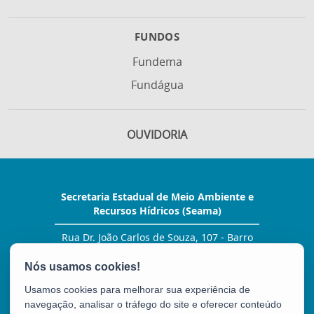
FUNDOS
Fundema
Fundágua
OUVIDORIA
Secretaria Estadual de Meio Ambiente e
Recursos Hídricos (Seama)
Rua Dr. João Carlos de Souza, 107 - Barro
Vermelho
CEP: 29057-530 - Vitória / ES
Tel.: (27) 99278-2076
Usamos cookies para melhorar sua experiência de
E-mail:
gabinete@seama.es.gov.br
navegação, analisar o tráfego do site e oferecer conteúdo